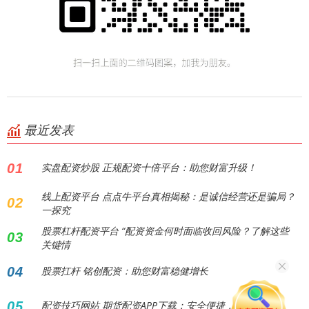
最近发表
01
实盘配资炒股 正规配资十倍平台：助您财富升级！
线上配资平台 点点牛平台真相揭秘：是诚信经营还是骗局？
02
一探究
股票杠杆配资平台 “配资资金何时面临收回风险？了解这些
03
关键情
04
股票扛杆 铭创配资：助您财富稳健增长
05
配资技巧网站 期货配资APP下载：安全便捷，助您掘金！