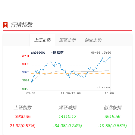
行情指数
上证走势
深证走势
创业走势
上证指数
深证成指
创业板指
3900.35
14110.12
3515.56
21.92
(0.57%)
-34.08
(-0.24%)
-19.58
(-0.55%)