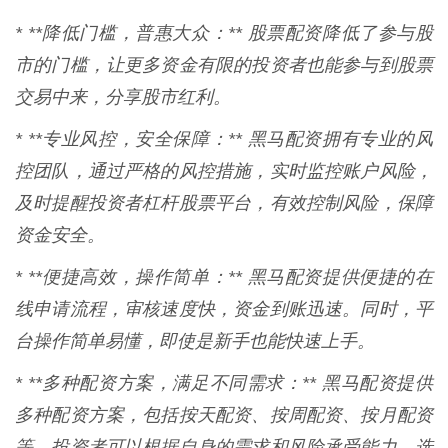
* **降低门槛，普惠大众：** 股票配资降低了参与股
市的门槛，让更多资金有限的投资者也能参与到股票
交易中来，分享股市红利。
* **专业风控，安全保障：** 黑马配资拥有专业的风
控团队，通过严格的风控措施，实时监控账户风险，
及时提醒投资者杠杆股票平台，有效控制风险，保障
资金安全。
* **便捷高效，操作简单：** 黑马配资提供便捷的在
线申请流程，审核速度快，资金到账迅速。同时，平
台操作简单易懂，即使是新手也能快速上手。
* **多种配资方案，满足不同需求：** 黑马配资提供
多种配资方案，包括按天配资、按周配资、按月配资
等，投资者可以根据自身的需求和风险承受能力，选