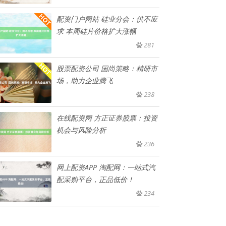
配资门户网站 硅业分会：供不应
求 本周硅片价格扩大涨幅
281
股票配资公司 国尚策略：精研市
场，助力企业腾飞
238
在线配资网 方正证券股票：投资
机会与风险分析
236
网上配资APP 淘配网：一站式汽
配采购平台，正品低价！
234