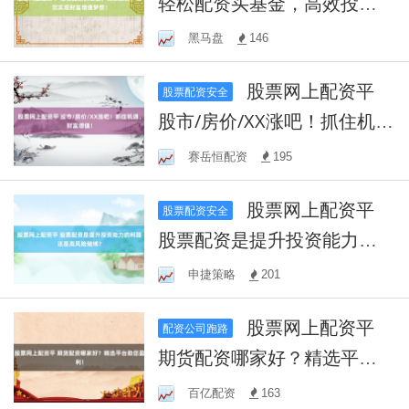
轻松配资买基金，高效投
资，助您实现财富增值梦
黑马盘
146
想！
股票网上配资平
股票配资安全
股市/房价/XX涨吧！抓住机
遇，财富增值！
赛岳恒配资
195
股票网上配资平
股票配资安全
股票配资是提升投资能力的
利器还是高风险赌博？
申捷策略
201
股票网上配资平
配资公司跑路
期货配资哪家好？精选平台
助您盈利！
百亿配资
163