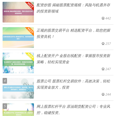
配资炒股 揭秘股票配资规模：风险与机遇并存
的投资新领域
442
正规的股票交易平台 精选配资平台，助您把握
投资良机！
257
线上配资开户 金股在线配资：掌握股市投资新
策略，轻松实现资金
247
4
股票公司 股票杠杆交易软件：高效决策，轻松
实现资金放大，投资
244
5
网上股票杠杆平台 原油期货配资公司：专业风
控，稳健投资。