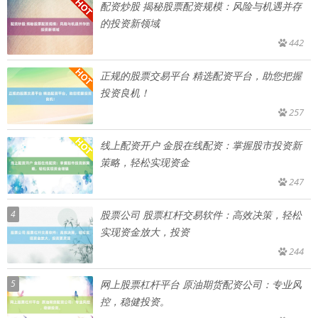
配资炒股 揭秘股票配资规模：风险与机遇并存
的投资新领域
442
正规的股票交易平台 精选配资平台，助您把握
投资良机！
257
线上配资开户 金股在线配资：掌握股市投资新
策略，轻松实现资金
247
4
股票公司 股票杠杆交易软件：高效决策，轻松
实现资金放大，投资
244
5
网上股票杠杆平台 原油期货配资公司：专业风
控，稳健投资。