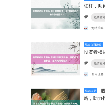
杠杆，助
股票杠
海纳策略
配资公司跑路
投资者权
股票杠
西南证券
股
配资骗局
略，助力