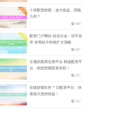
十倍配资炒股：放大收益，风险
几何？
306
配资门户网站 硅业分会：供不应
求 本周硅片价格扩大涨幅
281
正规的股票交易平台 精选配资平
台，助您把握投资良机！
257
在线炒股杠杆 * 日配资平台：快
速放大您的收益！
252