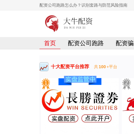
配资公司跑路怎么办？识别套路与防范风险指南
首页
配资公司跑路
配资骗
十大配资平台推荐
共
100
+平台