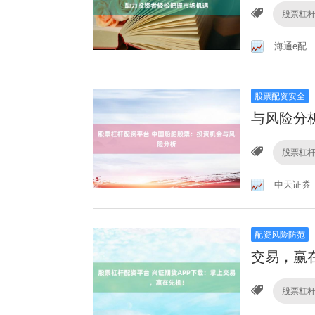
股票杠
海通e配
股票配资安全
与风险分
股票杠
中天证券
配资风险防范
交易，赢
股票杠