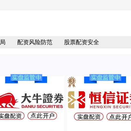
局
配资风险防范
股票配资安全