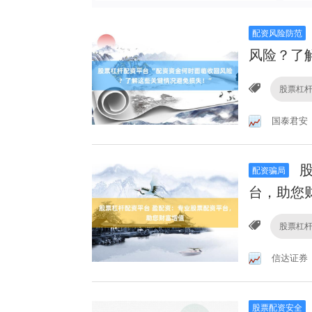
配资风险防范
风险？了
股票杠
国泰君安
股
配资骗局
台，助您
股票杠
信达证券
股票配资安全