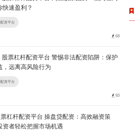
你快速盈利？
杆配资平台
68
股票杠杆配资平台 警惕非法配资陷阱：保护
益，远离高风险行为
杆配资平台
93
票杠杆配资平台 操盘贷配资：高效融资策
投资者轻松把握市场机遇