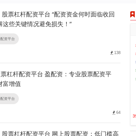
股票杠杆配资平台 “配资资金何时面临收回
解这些关键情况避免损失！”
杆配资平台
138
票杠杆配资平台 盈配资：专业股票配资平
财富增值
杆配资平台
64
3
股票杠杆配资平台 网上股票配资：低门槛高