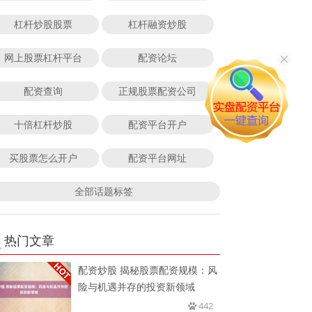
杠杆炒股股票
杠杆融资炒股
网上股票杠杆平台
配资论坛
配资查询
正规股票配资公司
十倍杠杆炒股
配资平台开户
买股票怎么开户
配资平台网址
全部话题标签
热门文章
配资炒股 揭秘股票配资规模：风
险与机遇并存的投资新领域
442