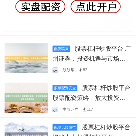
股票杠杆炒股平台 广
配资骗局
州证券：投资机遇与市场展
望
鼓鼓掌
82
股票杠杆炒股平台
股票配资安全
股票配资策略：放大投资收
益，风险与机遇并存
中航证券
117
股票杠杆炒股平台
配资风险防范