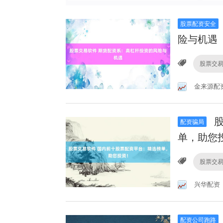
股票配资安全
险与机遇
股票交
金来源配
股
配资骗局
单，助您
股票交
兴华配资
配资公司跑路