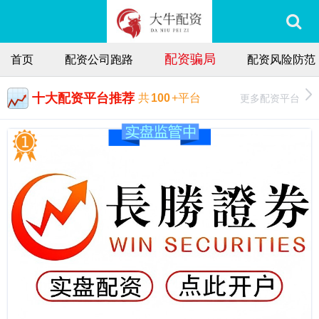
配资骗局
首页
配资公司跑路
配资风险防范
十大配资平台推荐
更多配资平台
共
100
+平台