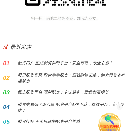
最近发表
01
配资门户 正规配资券商平台：安全可靠，专业之选！
股票配资官网 股神牛牛配资：高效融资策略，助力投资者把
02
握股市
03
线上配资平台 明利配资：专业服务，助您财富增长
股票交易佣金怎么算 配资平台APP下载：精选平台，安全便
04
捷！
05
股票扛杆 正常提现的配资平台推荐