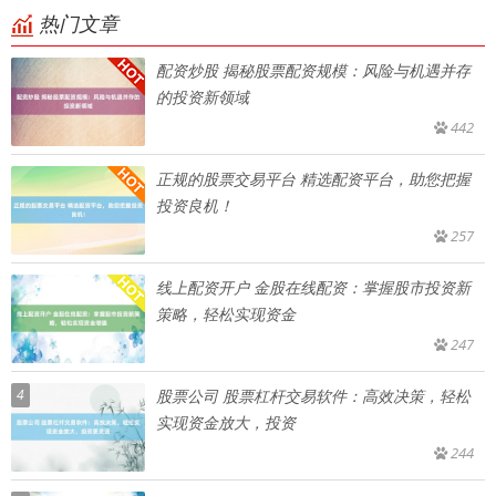
热门文章
配资炒股 揭秘股票配资规模：风险与机遇并存
的投资新领域
442
正规的股票交易平台 精选配资平台，助您把握
投资良机！
257
线上配资开户 金股在线配资：掌握股市投资新
策略，轻松实现资金
247
4
股票公司 股票杠杆交易软件：高效决策，轻松
实现资金放大，投资
244