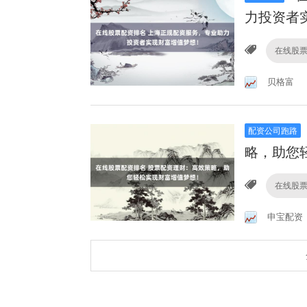
力投资者
在线股
贝格富
配资公司跑路
略，助您
在线股
申宝配资