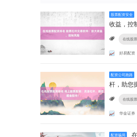
股票配资安全
收益，控
在线股
好易配资
配资公司跑路
杆，助您
在线股
华金证券
在
配资骗局